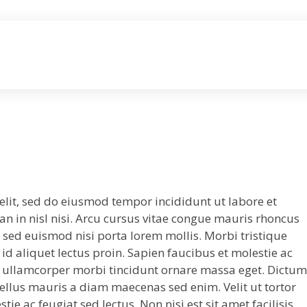
elit, sed do eiusmod tempor incididunt ut labore et
 in nisl nisi. Arcu cursus vitae congue mauris rhoncus
t sed euismod nisi porta lorem mollis. Morbi tristique
 id aliquet lectus proin. Sapien faucibus et molestie ac
ed ullamcorper morbi tincidunt ornare massa eget. Dictum
 tellus mauris a diam maecenas sed enim. Velit ut tortor
e ac feugiat sed lectus. Non nisi est sit amet facilisis