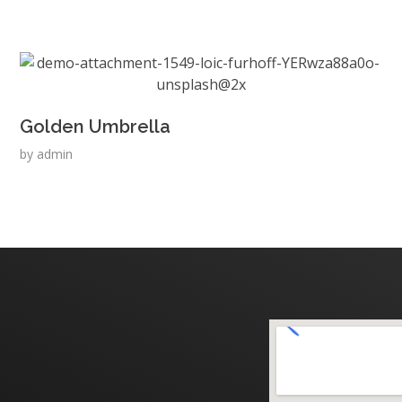
Golden Umbrella
by
admin
t? Let's Talk