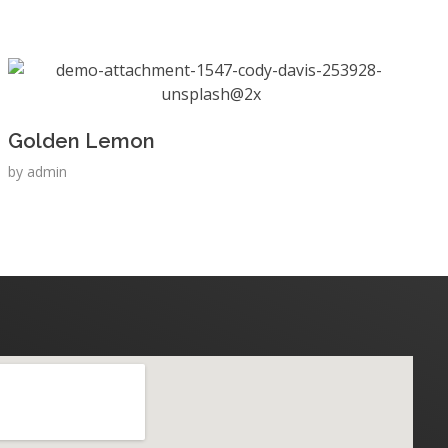
Golden Lemon
by
admin