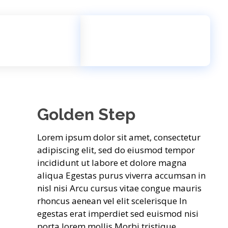
Free Call
+91 9360604282
Golden Step
Lorem ipsum dolor sit amet, consectetur
adipiscing elit, sed do eiusmod tempor
incididunt ut labore et dolore magna
aliqua Egestas purus viverra accumsan in
nisl nisi Arcu cursus vitae congue mauris
rhoncus aenean vel elit scelerisque In
egestas erat imperdiet sed euismod nisi
porta lorem mollis Morbi tristique