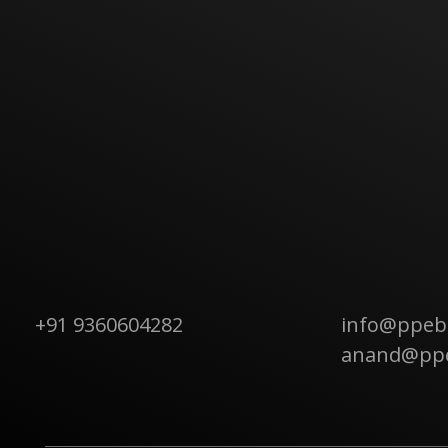
CONTACT US
+91 9360604282
info@ppebb
anand@pp