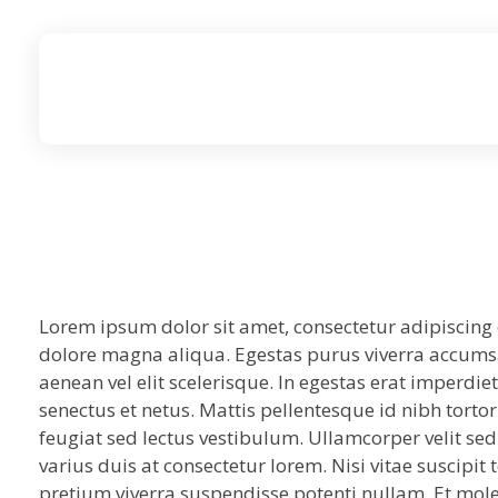
Lorem ipsum dolor sit amet, consectetur adipiscing 
dolore magna aliqua. Egestas purus viverra accumsan
aenean vel elit scelerisque. In egestas erat imperdie
senectus et netus. Mattis pellentesque id nibh tortor
feugiat sed lectus vestibulum. Ullamcorper velit s
varius duis at consectetur lorem. Nisi vitae suscipit
pretium viverra suspendisse potenti nullam. Et molesti