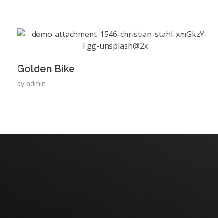
Golden Bike
by
admin
Have An Idea Or Projec